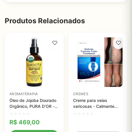
Produtos Relacionados
AROMATERAPIA
CREMES
Óleo de Jojoba Dourado
Creme para veias
Orgânico, PURA D’OR -
varicosas - Calmante
118ml
para veias varicosas
R$
469,00