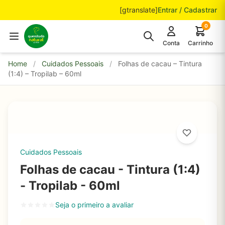
Pular para o conteúdo
[gtranslate]
Entrar / Cadastrar
0
Conta
Carrinho
Home
/
Cuidados Pessoais
/
Folhas de cacau – Tintura
(1:4) – Tropilab – 60ml
Cuidados Pessoais
Folhas de cacau - Tintura (1:4)
- Tropilab - 60ml
Seja o primeiro a avaliar