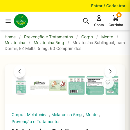
Pular para o conteúdo
Entrar / Cadastrar
0
Conta
Carrinho
Home
/
Prevenção e Tratamentos
/
Corpo
/
Mente
/
Melatonina
/
Melatonina 5mg
/
Melatonina Sublingual, para
Dormir, EZ Melts, 5 mg, 60 Comprimidos
,
,
,
,
Corpo
Melatonina
Melatonina 5mg
Mente
Prevenção e Tratamentos