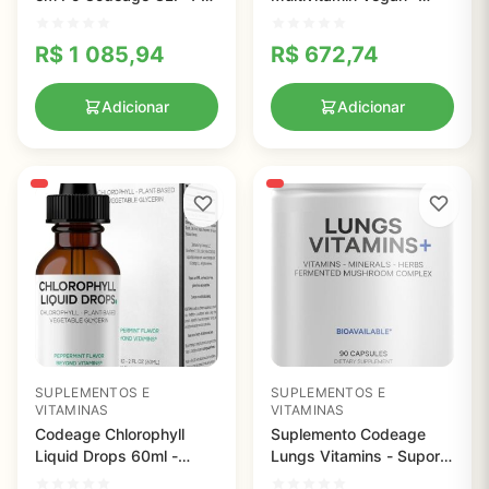
Suporte Completo para
100% DV de Vitaminas e
Pele e Articulações
Minerais Essenciais para
R$
1 085,94
R$
672,74
Saúde Completa
Adicionar
Adicionar
SUPLEMENTOS E
SUPLEMENTOS E
VITAMINAS
VITAMINAS
Codeage Chlorophyll
Suplemento Codeage
Liquid Drops 60ml -
Lungs Vitamins - Suporte
Suplemento Vegano com
Completo para Saúde