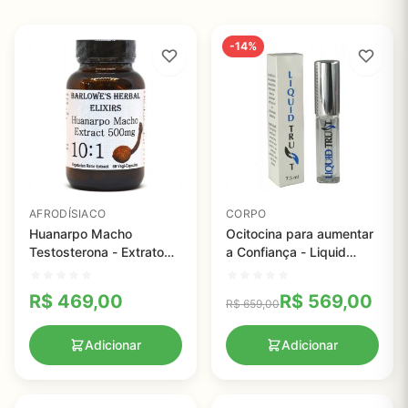
-14%
AFRODÍSIACO
CORPO
Huanarpo Macho
Ocitocina para aumentar
Testosterona - Extrato
a Confiança - Liquid
10:1, Elixir Barlowe, 100
Trust - 7,5ml
capsulas
R$
469,00
R$
569,00
R$
659,00
Adicionar
Adicionar