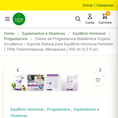
Pular para o conteúdo
Entrar / Cadastrar
0
Conta
Carrinho
Home
/
Suplementos e Vitaminas
/
Equilíbrio Hormonal
/
Progesterona
/
Creme de Progesterona Bioidêntica Organic
Excellence – Suporte Natural para Equilíbrio Hormonal Feminino
| TPM, Perimenopausa, Menopausa | 100 ml (3,3 fl oz)
,
,
Equilíbrio Hormonal
Progesterona
Suplementos e
Vitaminas