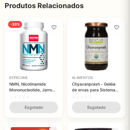
Produtos Relacionados
-33%
ESPECIAIS
ALIMENTOS
NMN, Nicotinamide
Chyavanprash - Geléia
Mononucleotide, Jarrow
de ervas para Sistema
Formulas, 125mg, 60
imunológico e
comprimidos
rejuvenescimento de
Esgotado
corpo inteiro, Banyan
Esgotado
Botanicals - 266g