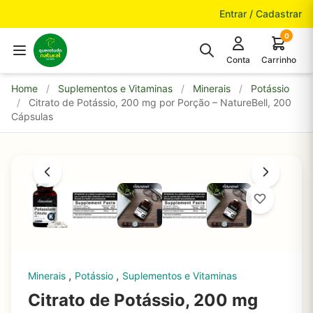
Pular para o conteúdo
Entrar / Cadastrar
0
Conta
Carrinho
Home
/
Suplementos e Vitaminas
/
Minerais
/
Potássio
/
Citrato de Potássio, 200 mg por Porção – NatureBell, 200
Cápsulas
,
,
Minerais
Potássio
Suplementos e Vitaminas
Citrato de Potássio, 200 mg