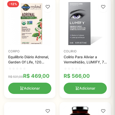
-12%
CORPO
COLIRIO
Equilíbrio Diário Adrenal,
Colírio Para Aliviar a
Garden Of Life, 120
Vermelhidão, LUMIFY, 7,5
Comprimidos Veganos
ml
R$
469,00
R$
566,00
R$
531,00
Adicionar
Adicionar