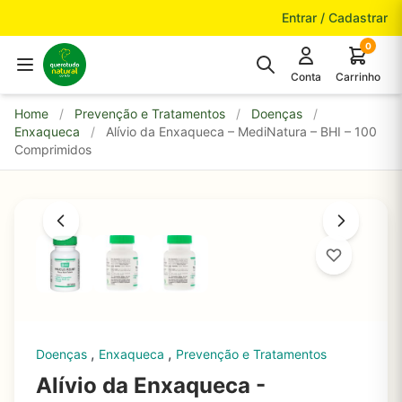
Pular para o conteúdo
Entrar / Cadastrar
0
Conta
Carrinho
Home
/
Prevenção e Tratamentos
/
Doenças
/
Enxaqueca
/
Alívio da Enxaqueca – MediNatura – BHI – 100
Comprimidos
,
,
Doenças
Enxaqueca
Prevenção e Tratamentos
Alívio da Enxaqueca -