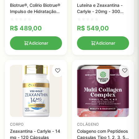
Biotrue®, Colírio Biotrue®
Luteína e Zeaxantina -
Impulso de Hidratação
Carlyle - 20mg - 300
Para Olhos Irritados e
Cápsulas
Secos da Bausch +
R$
489,00
R$
549,00
Lomb, 10 ml
Adicionar
Adicionar
CORPO
COLÁGENO
Zeaxantina - Carlyle - 14
Colageno com Peptídeos
mg - 120 Cápsulas
Capsulas Tipo 1, 2, 3, 5