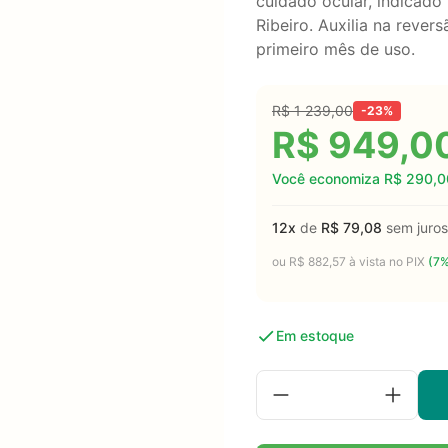
cuidado ocular, indicad
Ribeiro. Auxilia na rever
primeiro mês de uso.
R$
1 239,00
-23%
R$
949,0
Você economiza
R$
290,0
12x
de
R$
79,08
sem juros
ou
R$
882,57
à vista no PIX
(7%
Em estoque