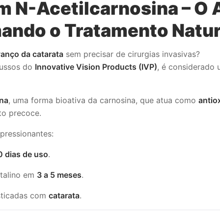
m N-Acetilcarnosina – O 
ando o Tratamento Natur
vanço da catarata
sem precisar de cirurgias invasivas?
 russos do
Innovative Vision Products (IVP)
, é considerado
ina
, uma forma bioativa da carnosina, que atua como
antio
to precoce.
pressionantes:
 dias de uso
.
stalino em
3 a 5 meses
.
sticadas com
catarata
.