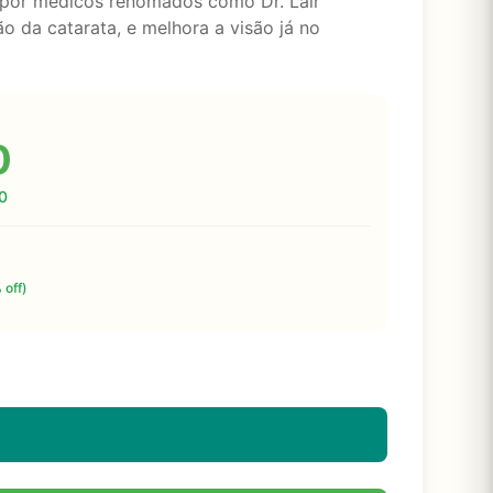
o por médicos renomados como Dr. Lair
são da catarata, e melhora a visão já no
0
0
 off)