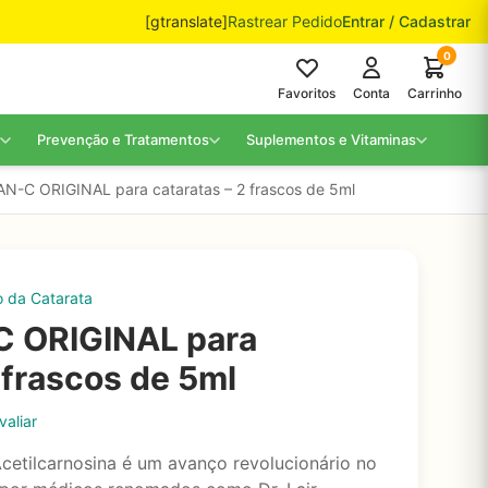
[gtranslate]
Rastrear Pedido
Entrar / Cadastrar
0
Favoritos
Conta
Carrinho
Prevenção e Tratamentos
Suplementos e Vitaminas
CAN-C ORIGINAL para cataratas – 2 frascos de 5ml
o da Catarata
C ORIGINAL para
 frascos de 5ml
valiar
cetilcarnosina é um avanço revolucionário no