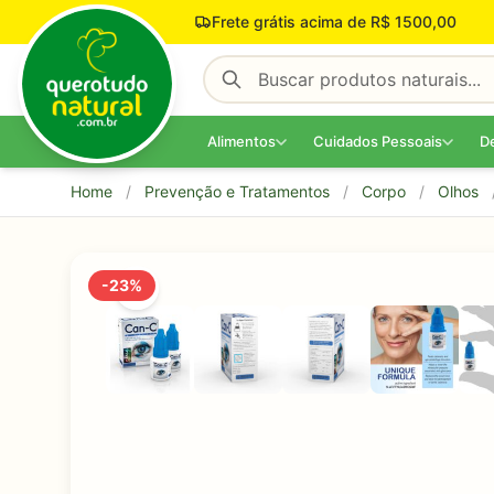
Pular para o conteúdo
Frete grátis acima de R$ 1500,00
Alimentos
Cuidados Pessoais
D
Home
/
Prevenção e Tratamentos
/
Corpo
/
Olhos
-23%