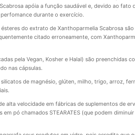
 Scabrosa apóia a função saudável e, devido ao fato 
perfomance durante o exercício.
ésteres do extrato de Xanthoparmelia Scabrosa são t
requentemente citado erroneamente, com Xanthopar
ficadas pela Vegan, Kosher e Halal) são preenchidas
ido nas cápsulas.
silicatos de magnésio, glúten, milho, trigo, arroz, fe
ais.
 alta velocidade em fábricas de suplementos de erv
antes em pó chamados STEARATES (que podem diminuir
ngarrafa seus produtos em vidro, pois acredita que 