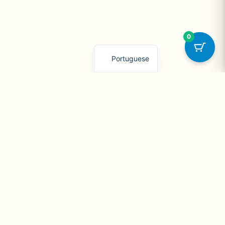
0
English
Portuguese
onta
Contato
WhatsApp
dos
+55 11 93228-1092