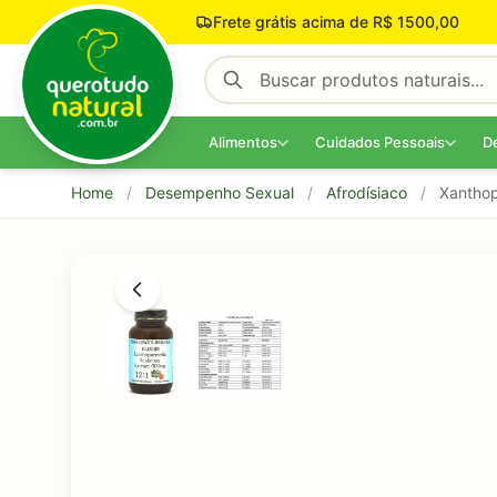
Pular para o conteúdo
Frete grátis acima de R$ 1500,00
Alimentos
Cuidados Pessoais
D
Home
/
Desempenho Sexual
/
Afrodísiaco
/
Xanthop