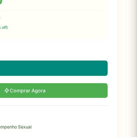
0
s
 off)
Comprar Agora
empenho Sexual