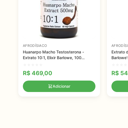
AFRODÍSIACO
AFRODÍS
Huanarpo Macho Testosterona -
Extrato 
Extrato 10:1, Elixir Barlowe, 100
Barlowe'
capsulas
cápsula
R$
469,00
R$
54
Adicionar