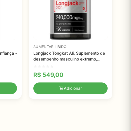
AUMENTAR LIBIDO
nfiança -
Longjack Tongkat Ali, Suplemento de
desempenho masculino extremo,
Fórmula de Extrato de Ervas Super
Concentrado, (Extrato Potente 200:1),
R$
549,00
240.000 mg,
Adicionar