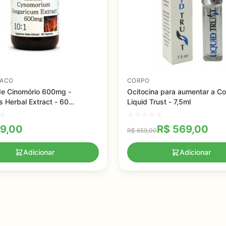
IACO
CORPO
de Cinomório 600mg -
Ocitocina para aumentar a Co
s Herbal Extract - 60
Liquid Trust - 7,5ml
s
9,00
R$
569,00
R$
659,00
Adicionar
Adicionar