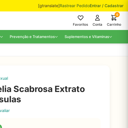
[gtranslate]
Rastrear Pedido
Entrar / Cadastrar
0
Favoritos
Conta
Carrinho
Prevenção e Tratamentos
Suplementos e Vitaminas
xual
ia Scabrosa Extrato
psulas
valiar