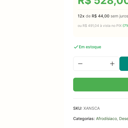
R$
528,0
12x
de
R$
44,00
sem juro
ou
R$
491,04
à vista no PIX
(7%
Em estoque
SKU:
XANSCA
Categorias:
Afrodísiaco
,
Des