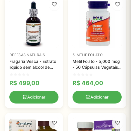
DEFESAS NATURAIS
5-MTHF FOLATO
Fragaria Vesca - Extrato
Metil Folato - 5,000 mcg
líquido sem álcool de
- 50 Cápsulas Vegetais -
morango orgânico,
Now foods
Hawaii Pharm
R$
499,00
R$
464,00
Adicionar
Adicionar