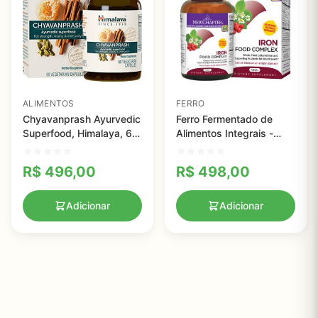
ALIMENTOS
FERRO
Chyavanprash Ayurvedic
Ferro Fermentado de
Superfood, Himalaya, 60
Alimentos Integrais -
Vegetarian Capsules
New Chapter - 60
comprimidos
R$
496,00
R$
498,00
Adicionar
Adicionar