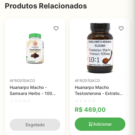
Produtos Relacionados
AFRODÍSIACO
AFRODÍSIACO
Huanarpo Macho -
Huanarpo Macho
Samsara Herbs - 100
Testosterona - Extrato
cápsulas veganas
10:1, Elixir Barlowe, 100
capsulas
R$
469,00
Adicionar
Esgotado