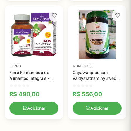
FERRO
ALIMENTOS
Ferro Fermentado de
Chyawanprasham,
Alimentos Integrais -
Vaidyaratnam Ayurveda -
New Chapter - 60
500g
comprimidos
R$
498,00
R$
556,00
Adicionar
Adicionar