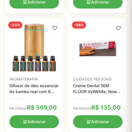
Adicionar
Adicionar
-22%
-56%
AROMATERAPIA
CUIDADOS PESSOAIS
Difusor de óleo essencial
Creme Dental SEM
de bambu real com 6
FLÚOR XyliWhite, Now
Óleos essenciais de
Foods Platinum - 181g
aromaterapia - InnoGear
R$
569,00
R$
135,00
R$
728,00
R$
304,00
Adicionar
Adicionar