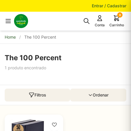
Pular para o conteúdo
Entrar / Cadastrar
0
Conta
Carrinho
Home
/
The 100 Percent
The 100 Percent
1 produto encontrado
Filtros
Ordenar