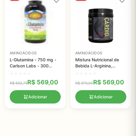
AMINOÁCIDOS
AMINOÁCIDOS
L-Glutamina - 750 mg -
Mistura Nutricional de
Carlson Labs - 300
Bebida L-Arginina,
Capsulas
Saudável para o
Coração, Cardio Miracle,
R$
569,00
R$
569,00
R$
593,75
R$
679,00
180g, 15 Pacotes de
porção única
Adicionar
Adicionar