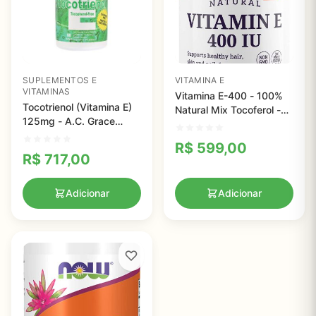
SUPLEMENTOS E
VITAMINA E
VITAMINAS
Vitamina E-400 - 100%
Tocotrienol (Vitamina E)
Natural Mix Tocoferol -
125mg - A.C. Grace
Healthy Origins, Softgel
Company - 60 cápsulas
Caps
R$
599,00
R$
717,00
Adicionar
Adicionar