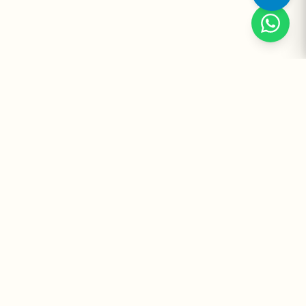
Suplementos Premium Importados — Entrega Segura no Brasil
e no Mundo. Desde 2008 promovendo saúde e bem-estar.