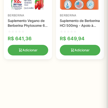
BERBERINA
BERBERINA
Suplemento Vegano de
Suplemento de Berberina
Berberina Phytosome 60
HCl 500mg - Apoio à
Cápsulas - 9.6X Mais
Saúde Imunológica e
Eficiente para Saúde
Vegetariano
R$
641,36
R$
649,94
Metabólica
Adicionar
Adicionar