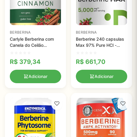
BERBERINA
BERBERINA
Carlyle Berberina com
Berberine 240 capsulas
Canela do Ceilão
Max 97% Pure HCl -
2000mg - Suporte
Suplemento Vegetariano
Metabólico Vegetariano
para Saúde Metabólica e
R$
379,34
R$
661,70
Sem Glúten
Antiinflamatória
Adicionar
Adicionar