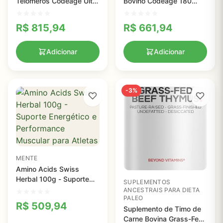
Telômeros Codeage Ultra
Bovino Codeage 180
Life com Vitaminas e
Cápsulas - Suporte
Ervas - 90 Cápsulas
Completo à Saúde do
R$
815,94
R$
661,94
para Suporte ao DNA
Fígado
Adicionar
Adicionar
-3%
MENTE
Amino Acids Swiss
Herbal 100g - Suporte
SUPLEMENTOS
Energético e
ANCESTRAIS PARA DIETA
PALEO
Performance Muscular
R$
509,94
para Atletas
Suplemento de Timo de
Carne Bovina Grass-Fed