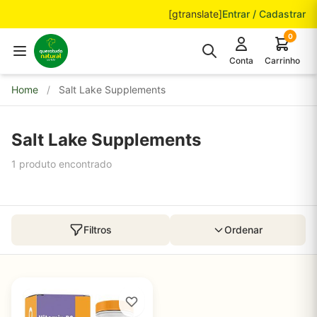
Pular para o conteúdo
[gtranslate]
Entrar / Cadastrar
0
Conta
Carrinho
Home
/
Salt Lake Supplements
Salt Lake Supplements
1 produto encontrado
Filtros
Ordenar