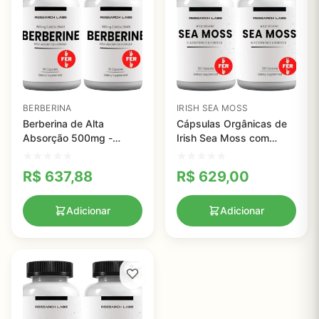
BERBERINA
IRISH SEA MOSS
Berberina de Alta
Cápsulas Orgânicas de
Absorção 500mg -
Irish Sea Moss com
Suporte Clínico para
Bladderwrack e Burdock
Glicose e Saúde
- Suporte Antioxidante e
R$
637,88
R$
629,00
Metabólica
Tireoide
Adicionar
Adicionar