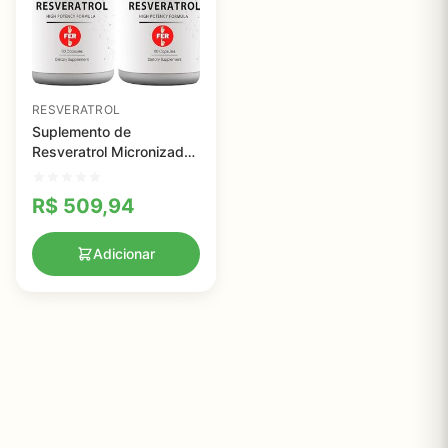
RESVERATROL
Suplemento de
Resveratrol Micronizado
2X Potência - 120
Cápsulas para Saúde do
R$
509,94
Coração e Antioxidante
Adicionar