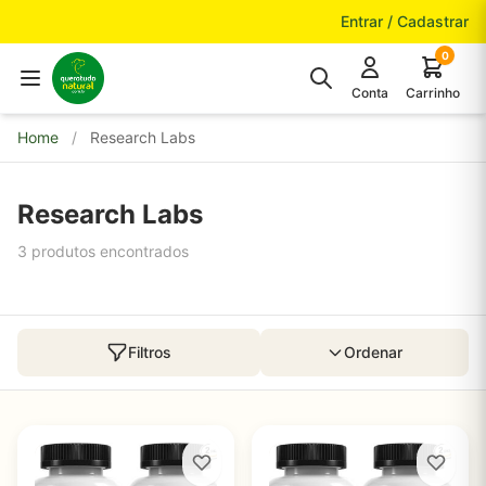
Pular para o conteúdo
Entrar / Cadastrar
0
Conta
Carrinho
Home
/
Research Labs
Research Labs
3 produtos encontrados
Filtros
Ordenar