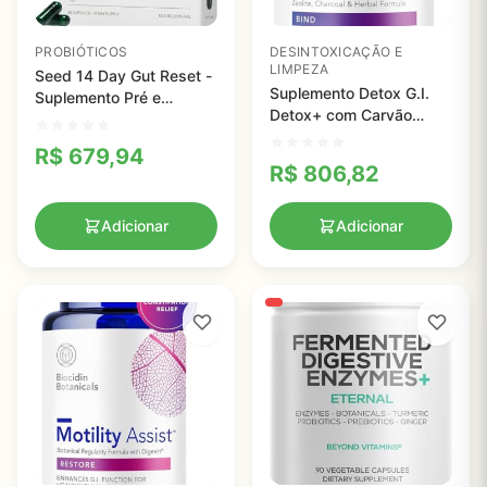
PROBIÓTICOS
DESINTOXICAÇÃO E
LIMPEZA
Seed 14 Day Gut Reset -
Suplemento Detox G.I.
Suplemento Pré e
Detox+ com Carvão
Probiótico para Saúde
Ativado e Zeólita -
Digestiva e Alívio Rápido
R$
679,94
Limpeza de Toxinas e
R$
806,82
Redução de Inchaço
Adicionar
Adicionar