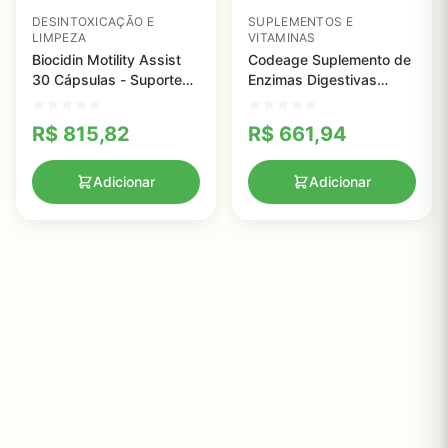
DESINTOXICAÇÃO E
SUPLEMENTOS E
LIMPEZA
VITAMINAS
Biocidin Motility Assist
Codeage Suplemento de
30 Cápsulas - Suporte
Enzimas Digestivas
Natural à Saúde
Fermentadas - 90
Digestiva e Motilidade
Cápsulas com 14
R$
815,82
R$
661,94
Intestinal
Enzimas e Probióticos
para Saúde Digestiva
Adicionar
Adicionar