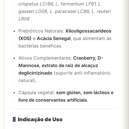
crispatus LCr86, L. fermentum LF61, L.
gasseri LG08, L. paracasei LC86, L. reuteri
LR08
Prebióticos Naturais:
Xilooligossacarídeos
(XOS)
e
Acácia Senegal
, que alimentam as
bactérias benéficas.
Ativos Complementares:
Cranberry, D-
Mannose, extrato de raiz de alcaçuz
deglicirrizinado
(suporte anti-inflamatório
natural).
Cápsula vegetal:
sem glúten, sem lácteos e
livre de conservantes artificiais.
🧬
Indicação de Uso