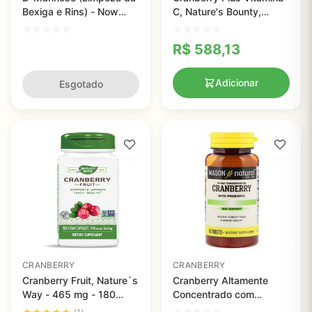
Bexiga e Rins) - Now
C, Nature's Bounty,
Foods
4.200mg, 250 Softgels
R$
588,13
Adicionar
Esgotado
CRANBERRY
CRANBERRY
Cranberry Fruit, Nature`s
Cranberry Altamente
Way - 465 mg - 180
Concentrado com
Vcaps
Probióticos, Mason