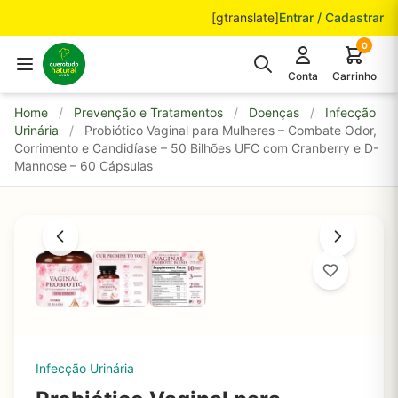
Pular para o conteúdo
[gtranslate]
Entrar / Cadastrar
0
Conta
Carrinho
Home
/
Prevenção e Tratamentos
/
Doenças
/
Infecção
Urinária
/
Probiótico Vaginal para Mulheres – Combate Odor,
Corrimento e Candidíase – 50 Bilhões UFC com Cranberry e D-
Mannose – 60 Cápsulas
Infecção Urinária