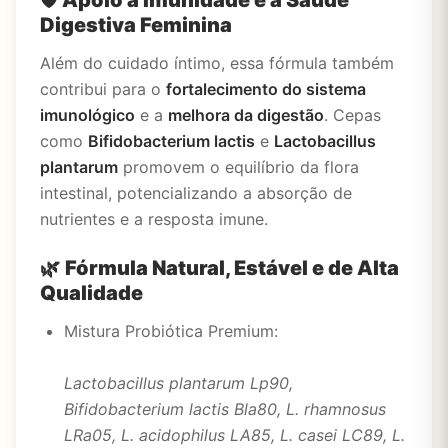
🛡️
Apoio à Imunidade e à Saúde
Digestiva Feminina
Além do cuidado íntimo, essa fórmula também
contribui para o
fortalecimento do sistema
imunológico
e a
melhora da digestão
. Cepas
como
Bifidobacterium lactis
e
Lactobacillus
plantarum
promovem o equilíbrio da flora
intestinal, potencializando a absorção de
nutrientes e a resposta imune.
🌿
Fórmula Natural, Estável e de Alta
Qualidade
Mistura Probiótica Premium:
Lactobacillus plantarum Lp90,
Bifidobacterium lactis Bla80, L. rhamnosus
LRa05, L. acidophilus LA85, L. casei LC89, L.