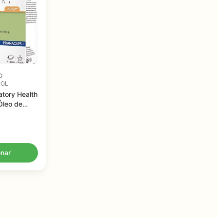
O
MOL
tory Health
Óleo de
 - Suporte
s Aéreas
onar