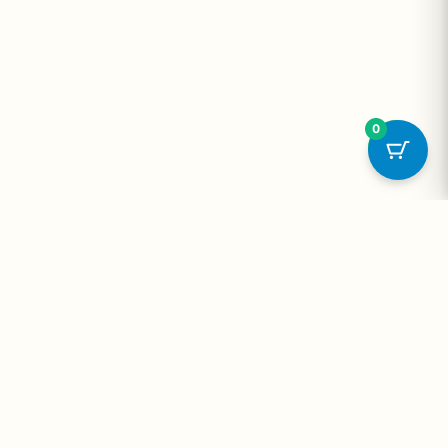
0
onta
Contato