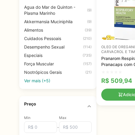
Agua do Mar de Quinton -
(9)
Plasma Marinho
Akkermansia Muciniphila
(9)
Alimentos
(39)
Cuidados Pessoais
(210)
Desempenho Sexual
(114)
OLEO DE OREGAN
CARVACROL E TI
Especiais
(735)
Pranarom Respira
Força Muscular
(157)
Pranacaps com 
Orégano e Limão
Nootrópicos Gerais
(21)
Natural para Via
R$
509,94
Ver mais (+5)
Saudáveis
Adici
Preço
Min
Max
-