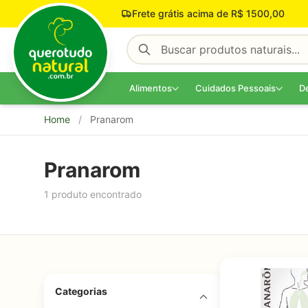
Pular para o conteúdo
Frete grátis acima de R$ 1500,00
Alimentos
Cuidados Pessoais
D
Home
/
Pranarom
Pranarom
1 produto encontrado
Categorias