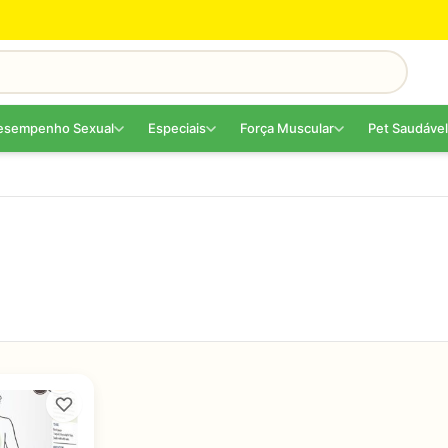
esempenho Sexual
Especiais
Força Muscular
Pet Saudável