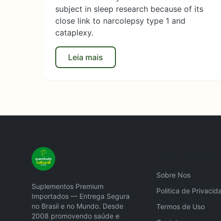
subject in sleep research because of its
close link to narcolepsy type 1 and
cataplexy.
Leia mais
Institucional
Sobre Nos
Suplementos Premium
Politica de Privacid
Importados — Entrega Segura
no Brasil e no Mundo. Desde
Termos de Uso
2008 promovendo saúde e