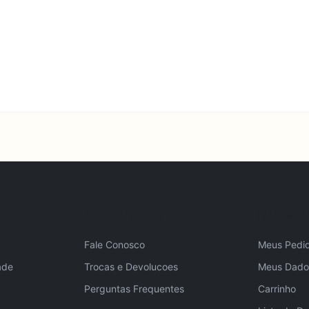
Atendimento
Minha C
Fale Conosco
Meus Pedi
ade
Trocas e Devolucoes
Meus Dado
Perguntas Frequentes
Carrinho