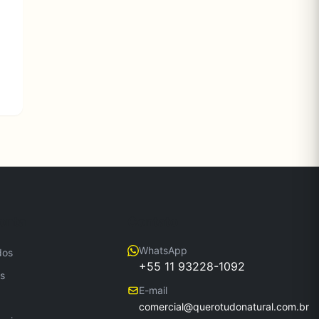
onta
Contato
WhatsApp
dos
+55 11 93228-1092
s
E-mail
comercial@querotudonatural.com.br