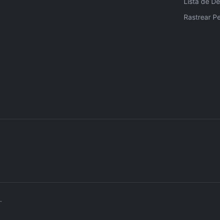
Lista de De
Rastrear P
.