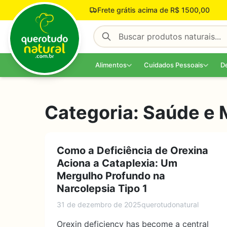
Pular para o conteúdo
Frete grátis acima de R$ 1500,00
Alimentos
Cuidados Pessoais
D
Categoria:
Saúde e 
Como a Deficiência de Orexina
Aciona a Cataplexia: Um
Mergulho Profundo na
Narcolepsia Tipo 1
31 de dezembro de 2025
querotudonatural
Orexin deficiency has become a central