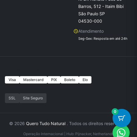
Barros, 512 - Itaim Bibi
São Paulo SP
04530-000
Atendimento
Seg-Sex: Resposta em até 24h
Formas de Pagamento
Visa
Mastercard
PIX
Boleto
Elo
Seguranca
SSL
Site Seguro
0
© 2026
Quero Tudo Natural
. Todos os direitos reservados.
Operação Internacional | Hub: Pijnacker, Netherlands