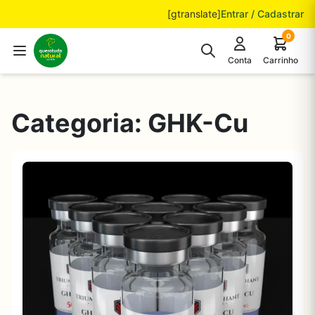
Pular para o conteúdo
[gtranslate]
Entrar / Cadastrar
0
Conta
Carrinho
Categoria:
GHK-Cu