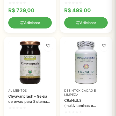
Vitamins - 5 mg (5.000
morango orgânico,
mcg) 90 cápsulas
Hawaii Pharm
R$
729,00
R$
499,00
Adicionar
Adicionar
ALIMENTOS
DESINTOXICAÇÃO E
LIMPEZA
Chyavanprash - Geléia
CRaNiULS
de ervas para Sistema
(multivitaminas e
imunológico e
minerais) 520mg - Dr.
rejuvenescimento de
Clark - 150 cápsulas