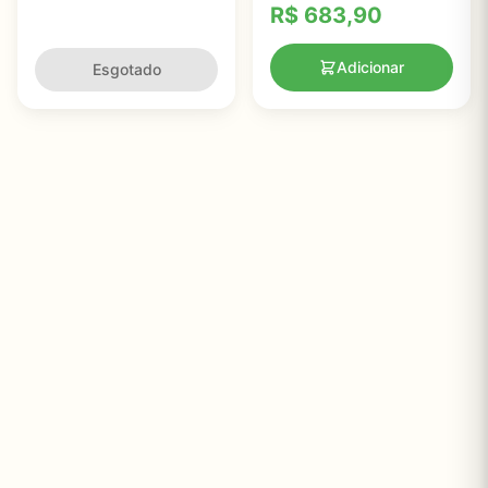
corpo inteiro, Banyan
R$
683,90
Botanicals - 266g
Adicionar
Esgotado