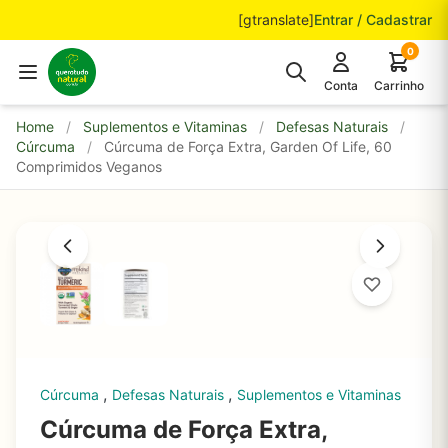
Pular para o conteúdo
[gtranslate]
Entrar / Cadastrar
0
Conta
Carrinho
Home
/
Suplementos e Vitaminas
/
Defesas Naturais
/
Cúrcuma
/
Cúrcuma de Força Extra, Garden Of Life, 60
Comprimidos Veganos
,
,
Cúrcuma
Defesas Naturais
Suplementos e Vitaminas
Cúrcuma de Força Extra,