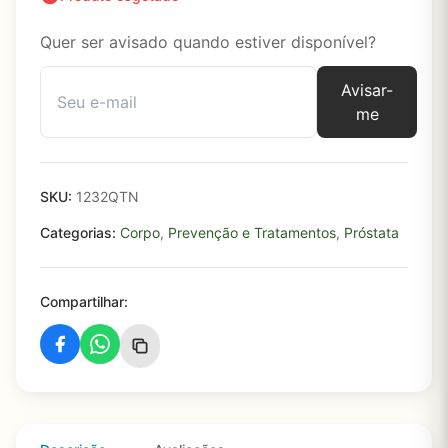
Quer ser avisado quando estiver disponível?
Avisar-
me
SKU:
1232QTN
Categorias:
Corpo
,
Prevenção e Tratamentos
,
Próstata
Compartilhar: