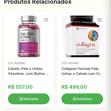
Produtos Relacionados
COLÁGENO
COLÁGENO
Cabelo, Pele e Unhas
Colágeno Formula Pele,
Vitaminas, com Biotina e
Unhas e Cabelo com Vita
Colágeno, infundido com
C - Youtheory - 290
Óleo de Argan e Óleo de
Tablets
R$
557,00
R$
499,00
Coco, Horbaach, 300
Cápsulas
Adicionar
Adicionar