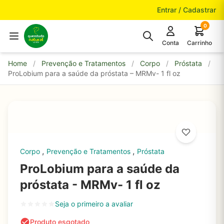
Pular para o conteúdo
Entrar / Cadastrar
0
Conta
Carrinho
Home
/
Prevenção e Tratamentos
/
Corpo
/
Próstata
/
ProLobium para a saúde da próstata – MRMv- 1 fl oz
,
,
Corpo
Prevenção e Tratamentos
Próstata
ProLobium para a saúde da
próstata - MRMv- 1 fl oz
Seja o primeiro a avaliar
Produto esgotado