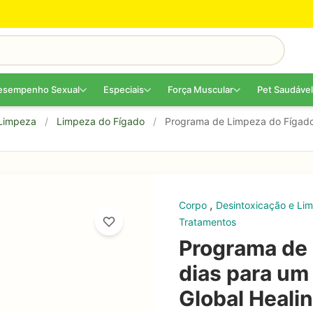
esempenho Sexual
Especiais
Força Muscular
Pet Saudável
 Limpeza
/
Limpeza do Fígado
/
Programa de Limpeza do Fígado 
,
Corpo
Desintoxicação e L
Tratamentos
Programa de 
dias para um 
Global Heali