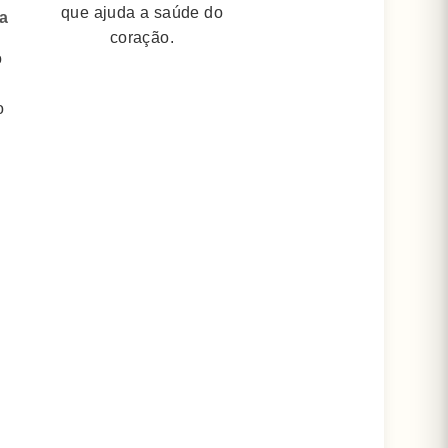
que ajuda a saúde do
da
coração.
o
o