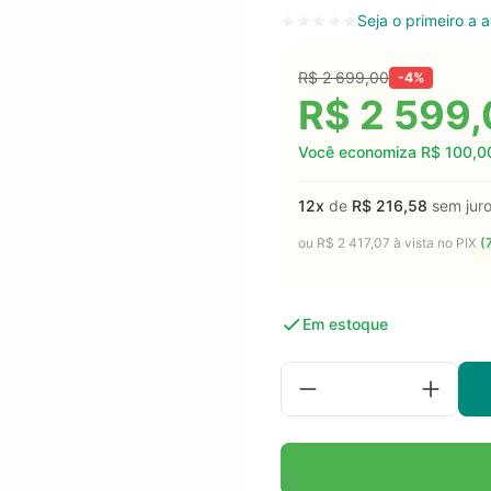
Seja o primeiro a a
R$
2 699,00
-4%
R$
2 599,
Você economiza
R$
100,0
12x
de
R$
216,58
sem jur
ou
R$
2 417,07
à vista no PIX
(
Em estoque