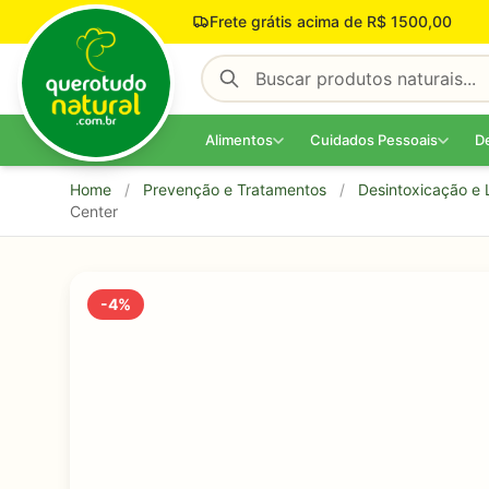
Pular para o conteúdo
Frete grátis acima de R$ 1500,00
Alimentos
Cuidados Pessoais
D
Home
/
Prevenção e Tratamentos
/
Desintoxicação e
Center
-4%