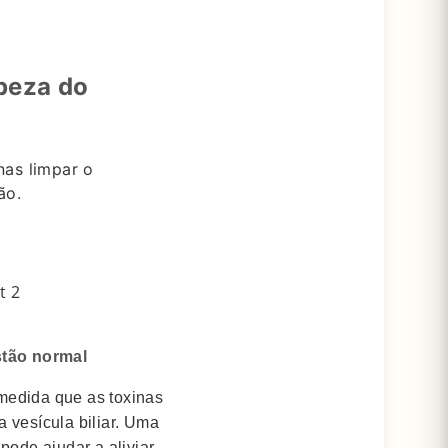
peza do
as limpar o
ão.
stão normal
 medida que as toxinas
 vesícula biliar.
Uma
pode ajudar a aliviar