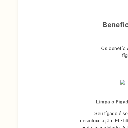
Benefí
Os benefíc
fí
Limpa o Fígado
Seu fígado é se
desintoxicação.
Ele fi
pode ficar atolado.
A 