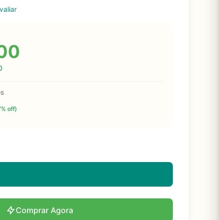
valiar
00
0
os
7% off)
Comprar Agora