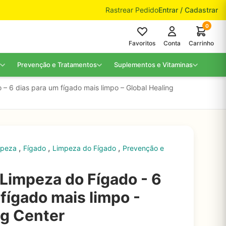
Rastrear Pedido
Entrar / Cadastrar
0
Favoritos
Conta
Carrinho
Prevenção e Tratamentos
Suplementos e Vitaminas
– 6 dias para um fígado mais limpo – Global Healing
,
,
,
impeza
Fígado
Limpeza do Fígado
Prevenção e
Limpeza do Fígado - 6
fígado mais limpo -
ng Center