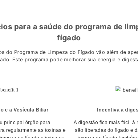
cios para a saúde do programa de lim
fígado
ios do Programa de Limpeza do Fígado vão além de apen
gado.
Este programa pode melhorar sua energia e digest
 e a Vesícula Biliar
Incentiva a dige
u principal órgão para
A digestão fica mais fácil à
ltra regularmente as toxinas e
são liberadas do fígado e da
limpeza do fígado elimina os
limpeza do fígado também 