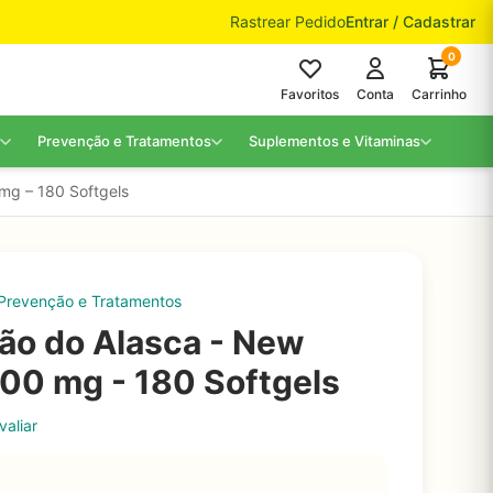
Rastrear Pedido
Entrar / Cadastrar
0
Favoritos
Conta
Carrinho
Prevenção e Tratamentos
Suplementos e Vitaminas
mg – 180 Softgels
Prevenção e Tratamentos
ão do Alasca - New
000 mg - 180 Softgels
valiar