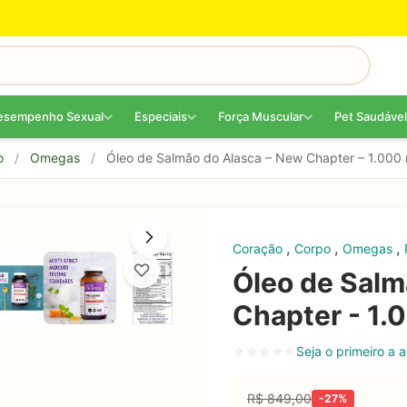
esempenho Sexual
Especiais
Força Muscular
Pet Saudável
o
/
Omegas
/
Óleo de Salmão do Alasca – New Chapter – 1.000 
,
,
,
Coração
Corpo
Omegas
Óleo de Salm
Chapter - 1.
Seja o primeiro a a
R$
849,00
-27%