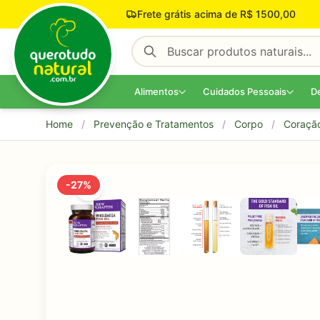
Pular para o conteúdo
Frete grátis acima de R$ 1500,00
Alimentos
Cuidados Pessoais
D
Home
/
Prevenção e Tratamentos
/
Corpo
/
Coraçã
-27%