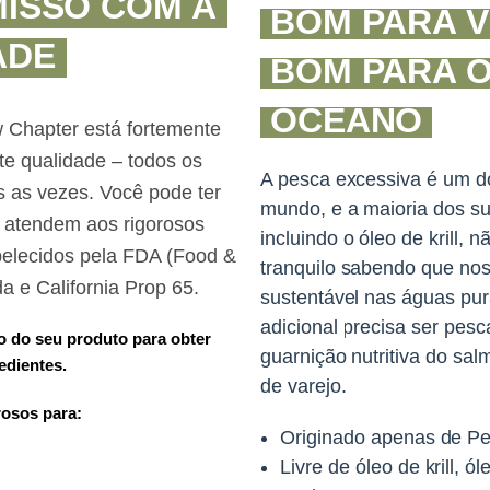
ISSO COM A
BOM PARA V
ADE
BOM PARA 
OCEANO
 Chapter está fortemente
e qualidade – todos os
A pesca excessiva é um d
as as vezes.
Você pode ter
mundo, e a maioria dos su
s atendem aos rigorosos
incluindo o óleo de krill, 
belecidos pela FDA (Food &
tranquilo sabendo que nos
a e California Prop 65.
sustentável nas águas pu
adicional precisa ser pes
o do seu produto para obter
guarnição nutritiva do sal
edientes.
de varejo.
rosos para:
Originado apenas de Pes
Livre de óleo de krill, 