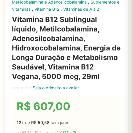
,
Metilcobalamina e Adenosilcobalamina
Suplementos e
,
,
Vitaminas
Vitamina B12
Vitaminas de A a Z
Vitamina B12 Sublingual
líquido, Metilcobalamina,
Adenosilcobalamina,
Hidroxocobalamina, Energia de
Longa Duração e Metabolismo
Saudável, Vitamina B12
Vegana, 5000 mcg, 29ml
Seja o primeiro a avaliar
R$
607,00
12x
de
R$
50,58
sem juros
ou
R$
564,51
à vista no PIX
(7% off)