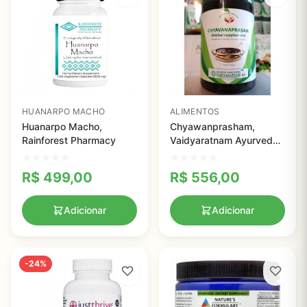
HUANARPO MACHO
ALIMENTOS
Huanarpo Macho,
Chyawanprasham,
Rainforest Pharmacy
Vaidyaratnam Ayurveda -
500g
R$
499,00
R$
556,00
Adicionar
Adicionar
-24%