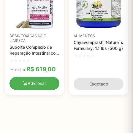
DESINTOXICAÇÃO E
ALIMENTOS
LIMPEZA
Chyawanprash, Nature`s
Suporte Complexo de
Formulary, 1.1 lbs (500 g)
Reparação Intestinal com
Aminoácidos,
Prebióticos, Just
R$
619,00
R$
817,00
Prosper, 90 cápsulas
Adicionar
Esgotado