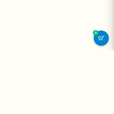
0
onta
Contato