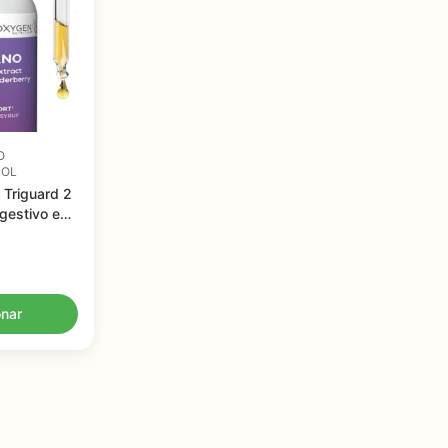
O
MOL
 Triguard 2
igestivo e
gânicos
onar