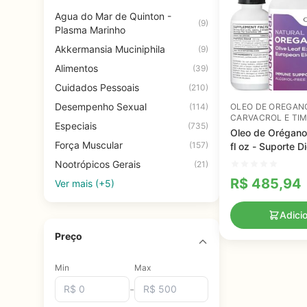
Agua do Mar de Quinton -
(9)
Plasma Marinho
Akkermansia Muciniphila
(9)
Alimentos
(39)
Cuidados Pessoais
(210)
Desempenho Sexual
(114)
OLEO DE OREGAN
CARVACROL E TI
Especiais
(735)
Oleo de Orégano
Força Muscular
(157)
fl oz - Suporte D
Imunológico com
Nootrópicos Gerais
(21)
Ingredientes Or
R$
485,94
Ver mais (+5)
Adici
Preço
Min
Max
-