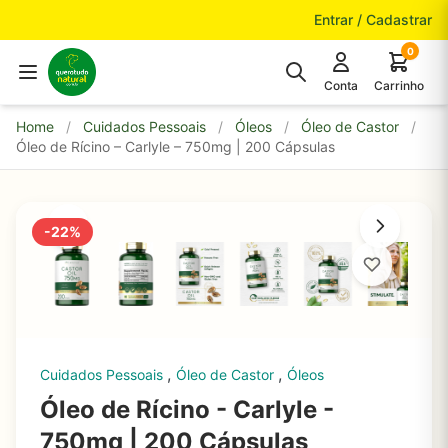
Pular para o conteúdo
Entrar / Cadastrar
0
Conta
Carrinho
Home
/
Cuidados Pessoais
/
Óleos
/
Óleo de Castor
/
Óleo de Rícino – Carlyle – 750mg | 200 Cápsulas
-22%
,
,
Cuidados Pessoais
Óleo de Castor
Óleos
Óleo de Rícino - Carlyle -
750mg | 200 Cápsulas