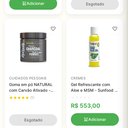
Adicionar
Esgotado
CUIDADOS PESSOAIS
CREMES
Goma em pó NATURAL
Gel Refrescante com
com Carvão Ativado -
Aloe e MSM - Sunfood -
Sabor Canela - In Vitamin
118ml
(1)
R$
553,00
Adicionar
Esgotado