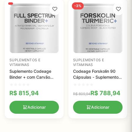
-3%
SUPLEMENTOS E
SUPLEMENTOS E
VITAMINAS
VITAMINAS
Suplemento Codeage
Codeage Forskolin 90
Binder + com Carvão
Cápsulas - Suplemento
Ativado e Argila
Vegan com Cúrcuma e
Bentonita - Saúde
Pimenta Preta para
R$
815,94
R$
788,94
R$
809,94
Digestiva em Cápsulas
Melhora da Absorção
Veganas
Adicionar
Adicionar