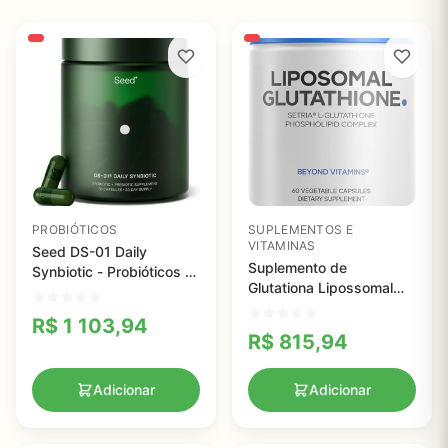
PROBIÓTICOS
SUPLEMENTOS E
VITAMINAS
Seed DS-01 Daily
Suplemento de
Synbiotic - Probióticos e
Glutationa Lipossomal
Prebióticos para Saúde
500mg - Antioxidante
Digestiva e Imunológica
R$
1 103,94
Vegano com Alta
R$
815,94
Absorção
Adicionar
Adicionar