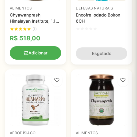
ALIMENTOS
DEFESAS NATURAIS
Chyawanprash,
Enxofre Iodado Boiron
Himalayan Institute, 1.1
6CH
lbs (500 g)
(1)
R$
518,00
Adicionar
Esgotado
AFRODÍSIACO
ALIMENTOS