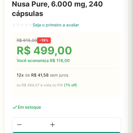
Nusa Pure, 6.000 mg, 240
cápsulas
Seja o primeiro a avaliar
R$
615,00
-19%
R$
499,00
Você economiza
R$
116,00
12x
de
R$
41,58
sem juros
ou
R$
464,07
à vista no PIX
(7% off)
Em estoque