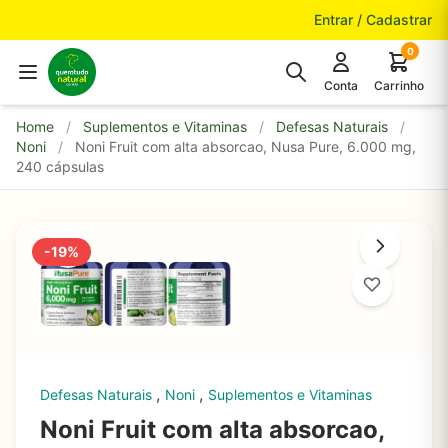
Pular para o conteúdo
Entrar / Cadastrar
0
Conta
Carrinho
Home
/
Suplementos e Vitaminas
/
Defesas Naturais
/
Noni
/
Noni Fruit com alta absorcao, Nusa Pure, 6.000 mg,
240 cápsulas
-19%
,
,
Defesas Naturais
Noni
Suplementos e Vitaminas
Noni Fruit com alta absorcao,