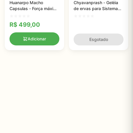
Huanarpo Macho
Chyavanprash - Geléia
Capsulas - Força máxima
de ervas para Sistema
1.000 mg , 120 capsulas
imunológico e
rejuvenescimento de
R$
499,00
corpo inteiro, Banyan
Botanicals - 266g
Adicionar
Esgotado