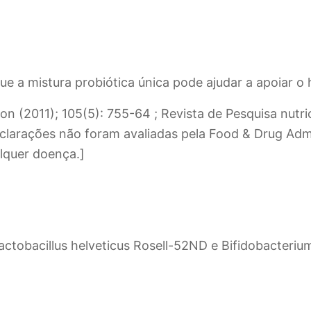
que a mistura probiótica única pode ajudar a apoiar o
tion (2011); 105(5): 755-64 ; Revista de Pesquisa nutri
declarações não foram avaliadas pela Food & Drug Admi
alquer doença.]
ctobacillus helveticus Rosell-52ND e Bifidobacteriu