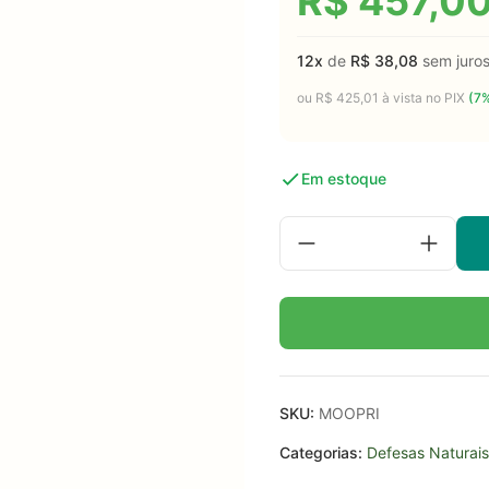
R$
457,0
12x
de
R$
38,08
sem juro
ou
R$
425,01
à vista no PIX
(7%
Em estoque
SKU:
MOOPRI
Categorias:
Defesas Naturais