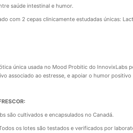
re saúde intestinal e humor.
ado com 2 cepas clinicamente estudadas únicas: Lact
tica única usada no Mood Probitic do InnovixLabs po
tivo associado ao estresse, e apoiar o humor positiv
FRESCOR:
bs são cultivados e encapsulados no Canadá.
dos os lotes são testados e verificados por laborató