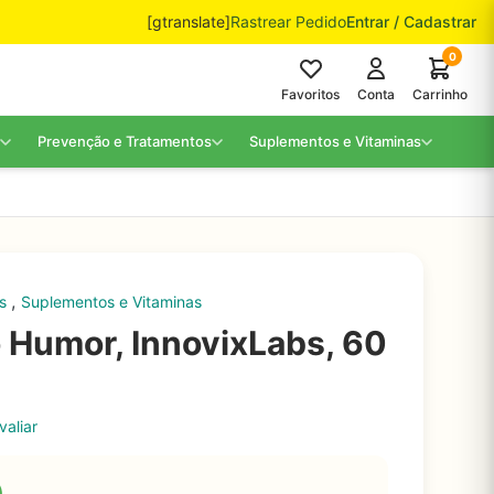
[gtranslate]
Rastrear Pedido
Entrar / Cadastrar
0
Favoritos
Conta
Carrinho
Prevenção e Tratamentos
Suplementos e Vitaminas
,
os
Suplementos e Vitaminas
o Humor, InnovixLabs, 60
valiar