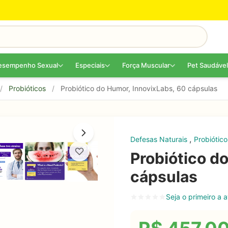
esempenho Sexual
Especiais
Força Muscular
Pet Saudável
/
Probióticos
/
Probiótico do Humor, InnovixLabs, 60 cápsulas
,
Defesas Naturais
Probiótic
Probiótico d
cápsulas
Seja o primeiro a a