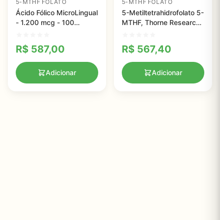
5-MTHF FOLATO
5-MTHF FOLATO
Ácido Fólico MicroLingual
5-Metiltetrahidrofolato 5-
- 1.200 mcg - 100
MTHF, Thorne Research,
tabletes instantâneos
1 mg, 60 Veggie Caps
R$
587,00
R$
567,40
Adicionar
Adicionar