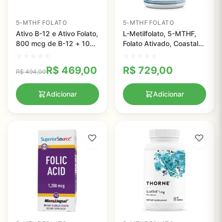
5-MTHF FOLATO
5-MTHF FOLATO
Ativo B-12 e Ativo Folato,
L-Metilfolato, 5-MTHF,
800 mcg de B-12 + 1000
Folato Ativado, Coastal
mcg de Folato, 60
Vitamins - 5 mg (5.000
cápsulas
mcg) 90 cápsulas
R$
469,00
R$
729,00
R$
494,00
Adicionar
Adicionar