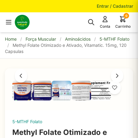
Pular para o conteúdo
Entrar / Cadastrar
0
Conta
Carrinho
Home
/
Força Muscular
/
Aminoácidos
/
5-MTHF Folato
/
Methyl Folate Otimizado e Ativado, Vitamatic. 15mg, 120
Capsulas
5-MTHF Folato
Methyl Folate Otimizado e