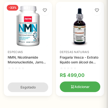
-33%
ESPECIAIS
DEFESAS NATURAIS
NMN, Nicotinamide
Fragaria Vesca - Extrato
Mononucleotide, Jarrow
líquido sem álcool de
Formulas, 125mg, 60
morango orgânico,
comprimidos
Hawaii Pharm
R$
499,00
Adicionar
Esgotado