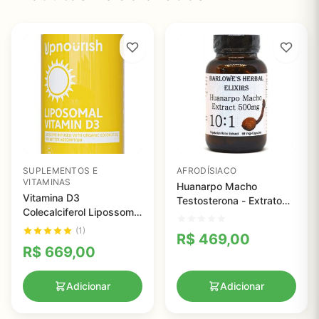
SUPLEMENTOS E
AFRODÍSIACO
VITAMINAS
Huanarpo Macho
Vitamina D3
Testosterona - Extrato
Colecalciferol Lipossomal
10:1, Elixir Barlowe, 100
5000 UI, UpNourish, 365
capsulas
(1)
R$
469,00
Cápsulas
R$
669,00
Adicionar
Adicionar