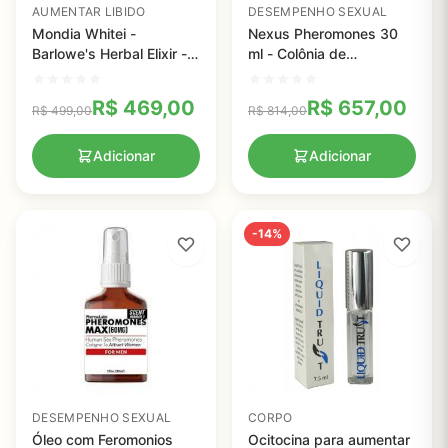
AUMENTAR LIBIDO
DESEMPENHO SEXUAL
Mondia Whitei -
Nexus Pheromones 30
Barlowe's Herbal Elixir -
ml - Colônia de
600mg - 60 VegiCaps
feromonios sexuais para
atrair mulheres
R$
469,00
R$
657,00
R$
499,00
R$
814,00
instantaneamente - Para
homens
Adicionar
Adicionar
-14%
DESEMPENHO SEXUAL
CORPO
Óleo com Feromonios
Ocitocina para aumentar