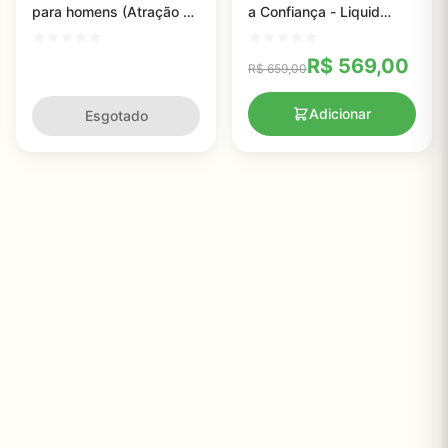
para homens (Atração de
a Confiança - Liquid
mulheres) - Pherx Oil -
Trust - 7,5ml
15ml
R$
569,00
R$
659,00
Adicionar
Esgotado