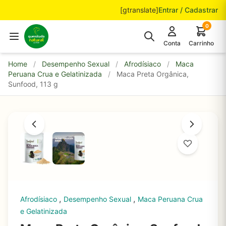
Pular para o conteúdo
[gtranslate]
Entrar / Cadastrar
0
Conta
Carrinho
Home
/
Desempenho Sexual
/
Afrodísiaco
/
Maca
Peruana Crua e Gelatinizada
/
Maca Preta Orgânica,
Sunfood, 113 g
,
,
Afrodísiaco
Desempenho Sexual
Maca Peruana Crua
e Gelatinizada