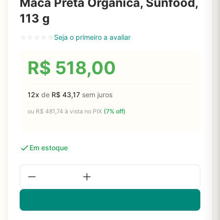
Maca Preta Orgânica, Sunfood,
113 g
Seja o primeiro a avaliar
R$
518,00
12x
de
R$
43,17
sem juros
ou
R$
481,74
à vista no PIX
(7% off)
Em estoque