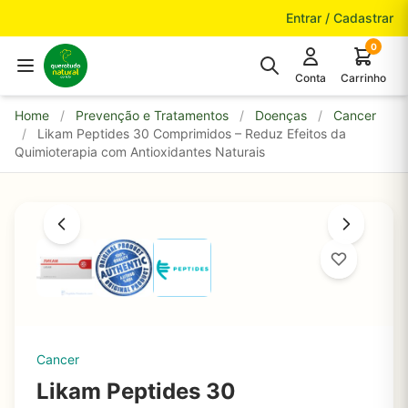
Pular para o conteúdo
Entrar / Cadastrar
0
Conta
Carrinho
Home
/
Prevenção e Tratamentos
/
Doenças
/
Cancer
/
Likam Peptides 30 Comprimidos – Reduz Efeitos da
Quimioterapia com Antioxidantes Naturais
Cancer
Likam Peptides 30