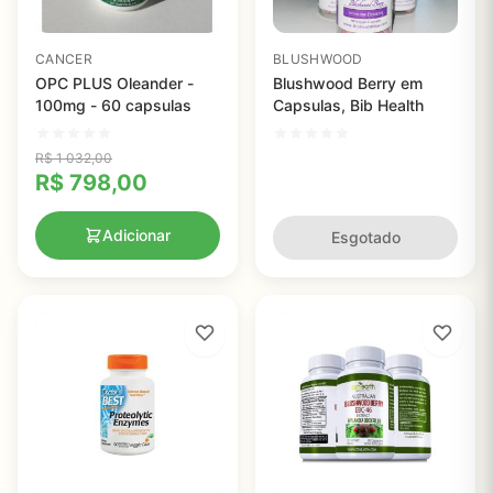
CANCER
BLUSHWOOD
OPC PLUS Oleander -
Blushwood Berry em
100mg - 60 capsulas
Capsulas, Bib Health
R$
1 032,00
R$
798,00
Adicionar
Esgotado