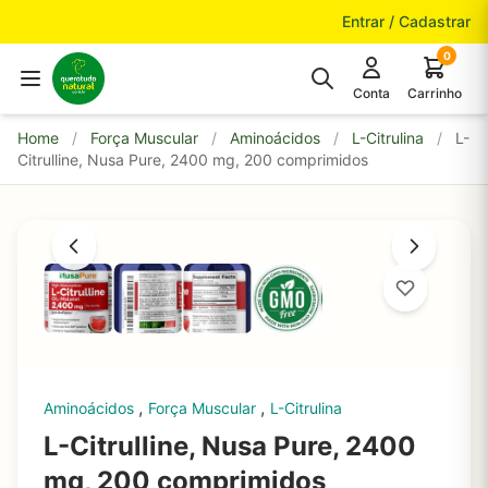
Pular para o conteúdo
Entrar / Cadastrar
0
Conta
Carrinho
Home
/
Força Muscular
/
Aminoácidos
/
L-Citrulina
/
L-
Citrulline, Nusa Pure, 2400 mg, 200 comprimidos
,
,
Aminoácidos
Força Muscular
L-Citrulina
L-Citrulline, Nusa Pure, 2400
mg, 200 comprimidos