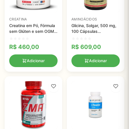
CREATINA
AMINOÁCIDOS
Creatina em Pó, Fórmula
Glicina, Solgar, 500 mg,
sem Glúten e sem OGM,
100 Cápsulas
sem Sabor, BioSteel,
vegetarianas
180g, 72 porções
R$
460,00
R$
609,00
Adicionar
Adicionar