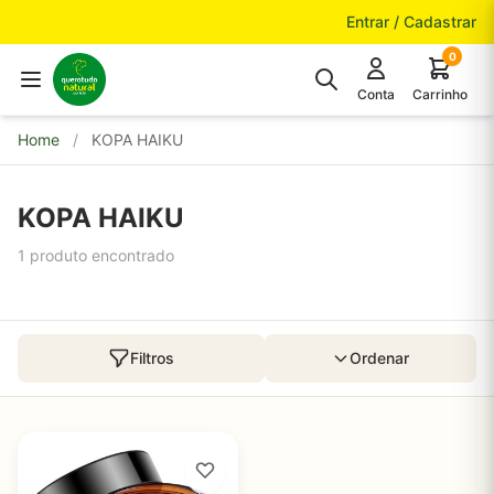
Pular para o conteúdo
Entrar / Cadastrar
0
Conta
Carrinho
Home
/
KOPA HAIKU
KOPA HAIKU
1 produto encontrado
Filtros
Ordenar