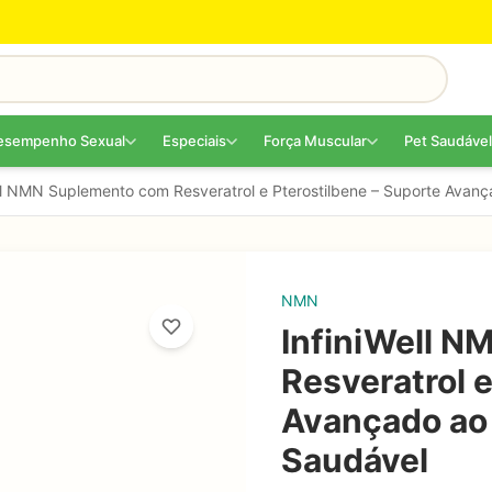
esempenho Sexual
Especiais
Força Muscular
Pet Saudável
ell NMN Suplemento com Resveratrol e Pterostilbene – Suporte Avan
NMN
InfiniWell 
Resveratrol e
Avançado ao
Saudável