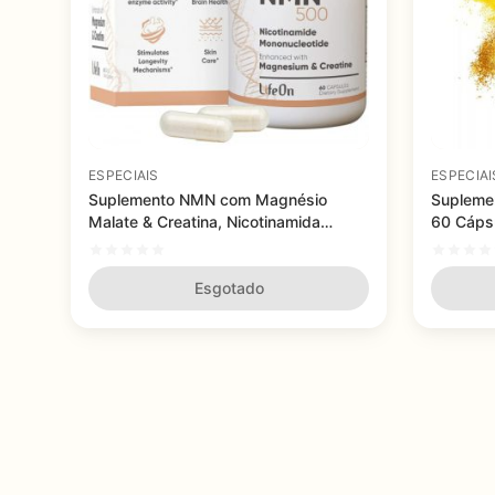
ESPECIAIS
ESPECIAI
Suplemento NMN com Magnésio
Supleme
Malate & Creatina, Nicotinamida
60 Cáps
Mononucleotídeo, LifeOn, 500 mg, 60
Cápsulas
Esgotado