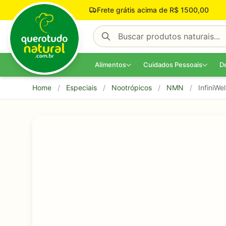
Pular para o conteúdo
Frete grátis acima de R$ 1500,00
Alimentos
Cuidados Pessoais
D
Home
/
Especiais
/
Nootrópicos
/
NMN
/
InfiniW