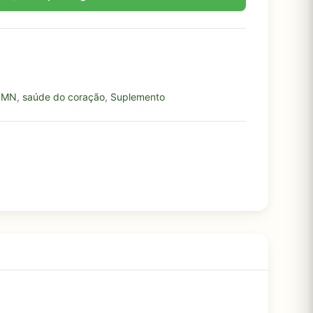
NMN
,
saúde do coração
,
Suplemento