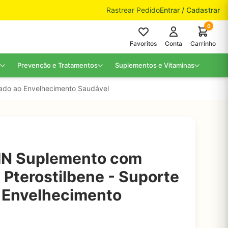
Rastrear Pedido
Entrar / Cadastrar
0
Favoritos
Conta
Carrinho
Prevenção e Tratamentos
Suplementos e Vitaminas
çado ao Envelhecimento Saudável
NMN Suplemento com
 Pterostilbene - Suporte
 Envelhecimento