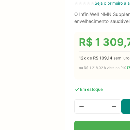
Seja o primeiro a a
O InfiniWell NMN Suppl
envelhecimento saudável 
R$
1 309,
12x
de
R$
109,14
sem juro
ou
R$
1 218,02
à vista no PIX
(
Em estoque