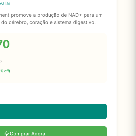
valiar
ement promove a produção de NAD+ para um
do cérebro, coração e sistema digestivo.
70
s
7% off)
Comprar Agora