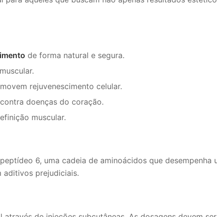
cimento
de forma natural e segura.
muscular.
movem rejuvenescimento celular.
contra doenças do coração.
finição muscular.
apeptídeo 6, uma cadeia de aminoácidos que desempenha u
aditivos prejudiciais.
l através de injeções subcutâneas. As dosagens devem ser