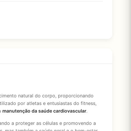
cimento natural do corpo, proporcionando
lizado por atletas e entusiastas do fitness,
 a
manutenção da saúde cardiovascular
.
dando a proteger as células e promovendo a
os, mas também a saúde geral e o bem-estar