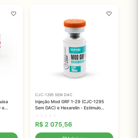
CJC-1295 SEM DAC
uisa
Injeção Mod GRF 1-29 (CJC-1295
 e
Sem DAC) e Hexarelin - Estímulo
Potente para Liberação de Hormônio
de Crescimento em Pesquisas
R$
2 075,56