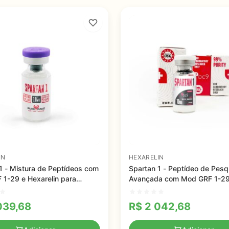
IN
HEXARELIN
1 - Mistura de Peptídeos com
Spartan 1 - Peptídeo de Pesq
1-29 e Hexarelin para
Avançada com Mod GRF 1-29
ento Muscular e Queima de
Hexarelin 10mg
039,68
R$
2 042,68