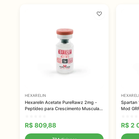
HEXARELIN
HEXAREL
Hexarelin Acetate PureRawz 2mg -
Spartan 
Peptídeo para Crescimento Muscular
Mod GRF 
e Recuperação Rápida
Crescim
Gordura
R$
809,88
R$
2 