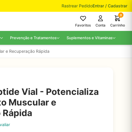
Rastrear Pedido
Entrar / Cadastrar
0
Favoritos
Conta
Carrinho
Prevenção e Tratamentos
Suplementos e Vitaminas
ular e Recuperação Rápida
tide Vial - Potencializa
o Muscular e
 Rápida
valiar