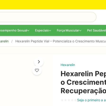
esempenho Sexual
Especiais
Força Muscular
Pet Saudável
arelin
/
Hexarelin Peptide Vial – Potencializa o Crescimento Musc
Hexarelin
Hexarelin Pep
o Cresciment
Recuperação
Seja o primeiro a a