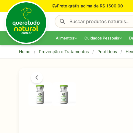
Pular para o conteúdo
Frete grátis acima de R$ 1500,00
Alimentos
Cuidados Pessoais
D
Home
/
Prevenção e Tratamentos
/
Peptídeos
/
Hex