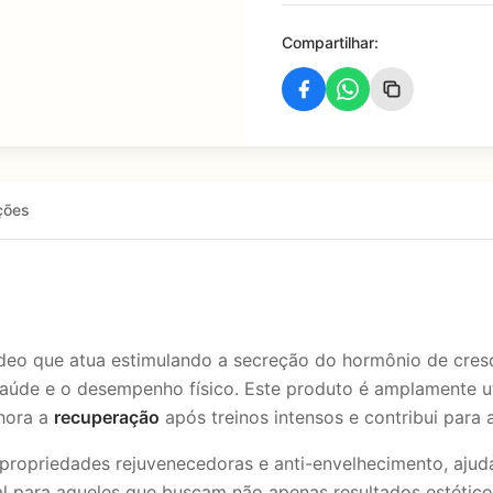
Compartilhar:
ções
ídeo que atua estimulando a secreção do hormônio de cres
saúde e o desempenho físico. Este produto é amplamente uti
lhora a
recuperação
após treinos intensos e contribui para
 propriedades rejuvenecedoras e anti-envelhecimento, aju
al para aqueles que buscam não apenas resultados estétic