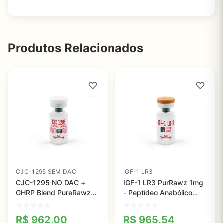
Produtos Relacionados
CJC-1295 SEM DAC
IGF-1 LR3
CJC-1295 NO DAC +
IGF-1 LR3 PurRawz 1mg
GHRP Blend PureRawz
- Peptídeo Anabólico
4mg - Estímulo à
com 99% de Pureza para
Liberação do Hormônio
Crescimento Muscular
R$
962,00
R$
965,54
de Crescimento com