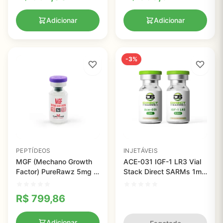
99% de Pureza
Adicionar
Adicionar
-3%
PEPTÍDEOS
INJETÁVEIS
MGF (Mechano Growth
ACE-031 IGF-1 LR3 Vial
Factor) PureRawz 5mg -
Stack Direct SARMs 1mg
Peptídeo para Pesquisa
- Potencialize Seu
em Reparo Muscular com
Crescimento Muscular e
R$
799,86
99% de Pureza
Acelere a Recuperação
Adicionar