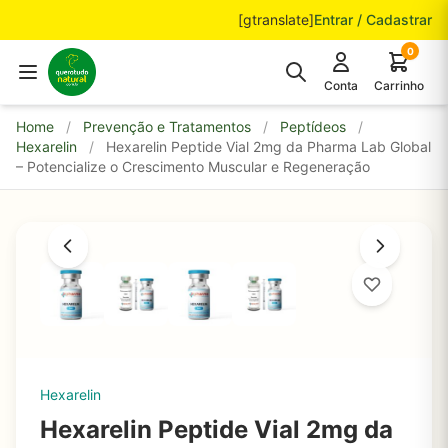
Pular para o conteúdo
[gtranslate]
Entrar / Cadastrar
0
Conta
Carrinho
Home
/
Prevenção e Tratamentos
/
Peptídeos
/
Hexarelin
/
Hexarelin Peptide Vial 2mg da Pharma Lab Global
– Potencialize o Crescimento Muscular e Regeneração
Hexarelin
Hexarelin Peptide Vial 2mg da