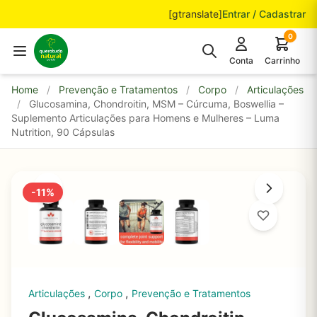
Pular para o conteúdo
[gtranslate]
Entrar / Cadastrar
0
Conta
Carrinho
Home
/
Prevenção e Tratamentos
/
Corpo
/
Articulações
/
Glucosamina, Chondroitin, MSM – Cúrcuma, Boswellia –
Suplemento Articulações para Homens e Mulheres – Luma
Nutrition, 90 Cápsulas
-11%
,
,
Articulações
Corpo
Prevenção e Tratamentos