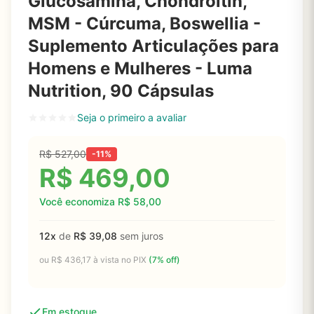
Glucosamina, Chondroitin,
MSM - Cúrcuma, Boswellia -
Suplemento Articulações para
Homens e Mulheres - Luma
Nutrition, 90 Cápsulas
Seja o primeiro a avaliar
R$
527,00
-11%
R$
469,00
Você economiza
R$
58,00
12x
de
R$
39,08
sem juros
ou
R$
436,17
à vista no PIX
(7% off)
Em estoque