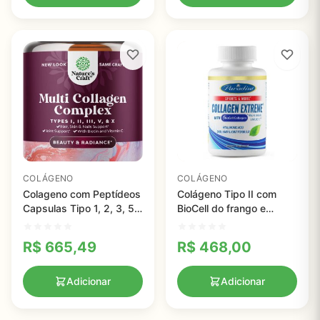
COLÁGENO
COLÁGENO
Colageno com Peptídeos
Colágeno Tipo II com
Capsulas Tipo 1, 2, 3, 5
BioCell do frango e
& X - Nature Life
Coindrotina, Acido
Hialuronico - 60
R$
665,49
R$
468,00
Cápsulas
Adicionar
Adicionar