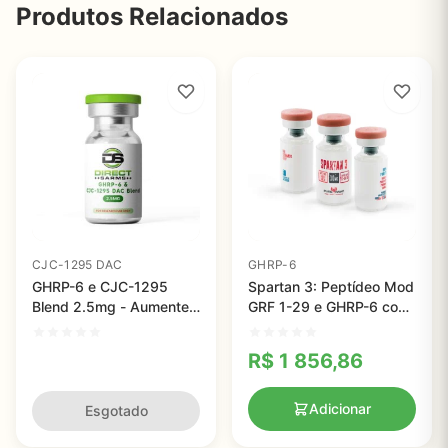
Produtos Relacionados
CJC-1295 DAC
GHRP-6
GHRP-6 e CJC-1295
Spartan 3: Peptídeo Mod
Blend 2.5mg - Aumente
GRF 1-29 e GHRP-6 com
Força, Massa Muscular e
99% de Pureza para
Metabolismo
Crescimento Muscular
R$
1 856,86
Adicionar
Esgotado