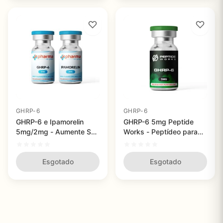
GHRP-6
GHRP-6
GHRP-6 e Ipamorelin
GHRP-6 5mg Peptide
5mg/2mg - Aumente Sua
Works - Peptídeo para
Produção Natural de
Estímulo do Crescimento
Hormônio de
Muscular e Queima de
Crescimento
Esgotado
Gordura
Esgotado