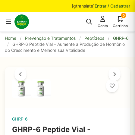
Pular para o conteúdo
[gtranslate]
Entrar / Cadastrar
0
Conta
Carrinho
Home
/
Prevenção e Tratamentos
/
Peptídeos
/
GHRP-6
/
GHRP-6 Peptide Vial – Aumente a Produção de Hormônio
do Crescimento e Melhore sua Vitalidade
GHRP-6
GHRP-6 Peptide Vial -