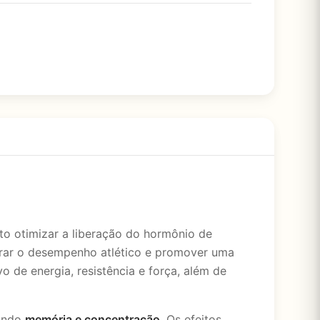
o otimizar a liberação do hormônio de
orar o desempenho atlético e promover uma
o de energia, resistência e força, além de
zando
memória e concentração
. Os efeitos