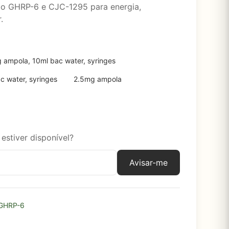
do GHRP-6 e CJC-1295 para energia,
.
 ampola, 10ml bac water, syringes
c water, syringes
2.5mg ampola
estiver disponível?
Avisar-me
GHRP-6