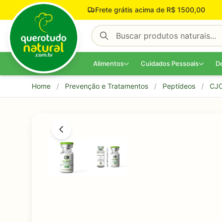
Pular para o conteúdo
Frete grátis acima de R$ 1500,00
Alimentos
Cuidados Pessoais
D
Home
/
Prevenção e Tratamentos
/
Peptídeos
/
CJC