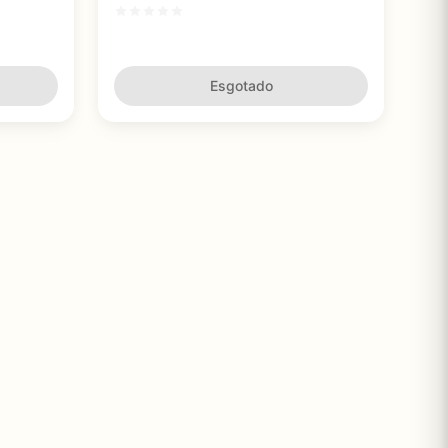
para
Esgotado