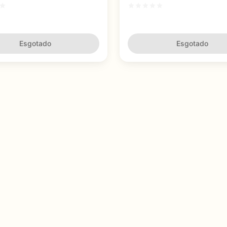
 na Composição Corporal
de Hormônio de Crescimento 
Desenvolvimento Muscular
Esgotado
Esgotado