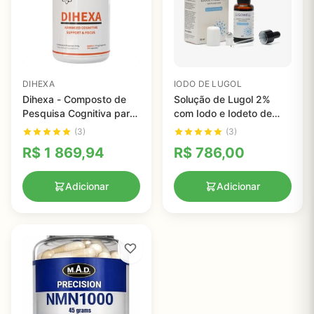
DIHEXA
IODO DE LUGOL
Dihexa - Composto de
Solução de Lugol 2%
Pesquisa Cognitiva para
com Iodo e Iodeto de
Estudo da Plasticidade
Potássio - Aplicação
(3)
(3)
Sináptica
Versátil e Eficiente
R$
1 869,94
R$
786,00
Adicionar
Adicionar