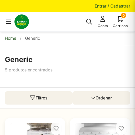
Pular para o conteúdo
Entrar / Cadastrar
0
Conta
Carrinho
Home
/
Generic
Generic
5 produtos encontrados
Filtros
Ordenar