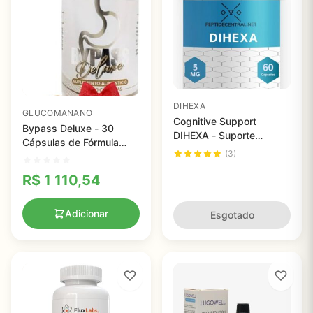
DIHEXA
GLUCOMANANO
Cognitive Support
Bypass Deluxe - 30
DIHEXA - Suporte
Cápsulas de Fórmula
Cognitivo com
(3)
Herbal para Equilíbrio e
Crescimento Neural e
Vitalidade Digestiva
Reparação de Conexões
R$
1 110,54
Adicionar
Esgotado