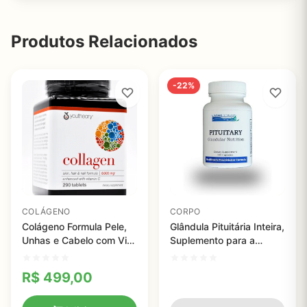
Produtos Relacionados
-22%
COLÁGENO
CORPO
Colágeno Formula Pele,
Glândula Pituitária Inteira,
Unhas e Cabelo com Vita
Suplemento para a
C - Youtheory - 290
Nutrição da Hipófise,
Tablets
Living Stream Health,
R$
499,00
40mg, 100 cápsulas