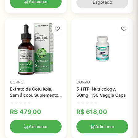
Adicionar
Esgotado
CORPO
CORPO
Extrato de Gotu Kola,
5-HTP, Nutricology,
Sem álcool, Suplemento
50mg, 150 Veggie Caps
de Ervas Líquido Super
Concentrado, Horbaach,
R$
479,00
R$
618,00
59ml
Adicionar
Adicionar