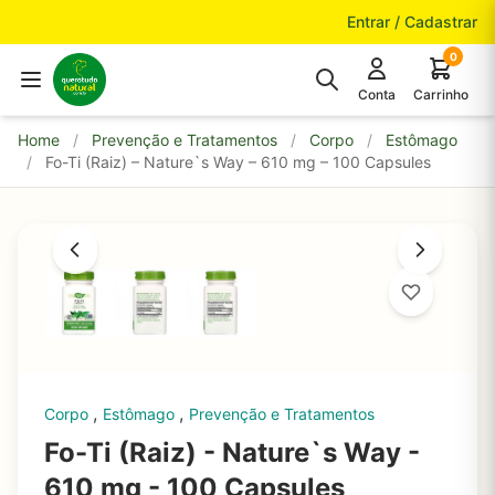
Pular para o conteúdo
Entrar / Cadastrar
0
Conta
Carrinho
Home
/
Prevenção e Tratamentos
/
Corpo
/
Estômago
/
Fo-Ti (Raiz) – Nature`s Way – 610 mg – 100 Capsules
,
,
Corpo
Estômago
Prevenção e Tratamentos
Fo-Ti (Raiz) - Nature`s Way -
610 mg - 100 Capsules