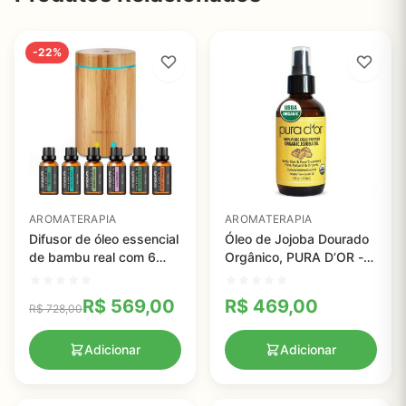
-22%
AROMATERAPIA
AROMATERAPIA
Difusor de óleo essencial
Óleo de Jojoba Dourado
de bambu real com 6
Orgânico, PURA D’OR -
Óleos essenciais de
118ml
aromaterapia - InnoGear
R$
569,00
R$
469,00
R$
728,00
Adicionar
Adicionar