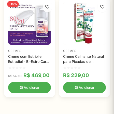
-15%
CREMES
CREMES
Creme com Estriol e
Creme Calmante Natural
Estradiol - Bi-Estro Care
para Picadas de
Body - Life Flo Health -
Mosquito 30ml
114 g
R$
469,00
R$
229,00
R$
549,00
Adicionar
Adicionar