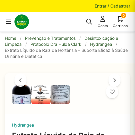
Pular para o conteúdo
Entrar / Cadastrar
0
Conta
Carrinho
Home
/
Prevenção e Tratamentos
/
Desintoxicação e
Limpeza
/
Protocolo Dra Hulda Clark
/
Hydrangea
/
Extrato Líquido de Raiz de Hortênsia – Suporte Eficaz à Saúde
Urinária e Dietética
Hydrangea