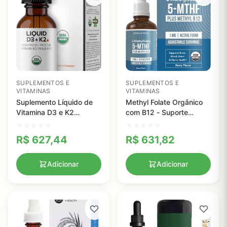
SUPLEMENTOS E
SUPLEMENTOS E
VITAMINAS
VITAMINAS
Suplemento Líquido de
Methyl Folate Orgânico
Vitamina D3 e K2
com B12 - Suporte
Orgânica - 2000 IU para
Metabólico e Cognitivo
Imunidade e Saúde
para Saúde Mental
R$
627,44
R$
631,82
Óssea
Adicionar
Adicionar