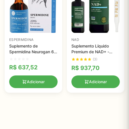
ESPERMIDINA
NAD
Suplemento de
Suplemento Líquido
Spermidina Neurogan 60
Premium de NAD+ -
mL - Suporte à Autofagia
Renovação Celular e Alta
(3)
e Saúde Celular com
Absorção para Todos
R$
637,52
R$
937,70
98% de Pureza
Adicionar
Adicionar